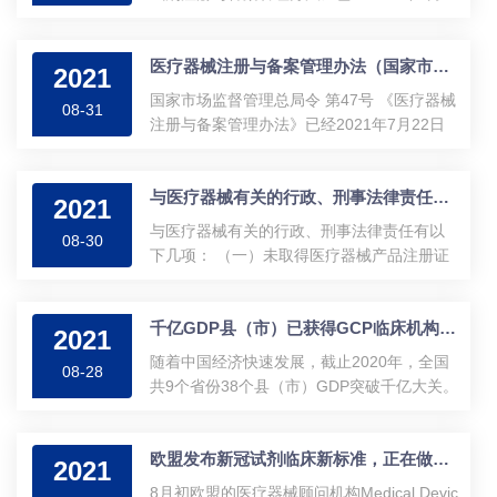
2日市场监管总局第11次局务会议通过，现予
公布，自2021年10月1日起施行。 附件：体
医疗器械注册与备案管理办法（国家市场监督管理总局令第47号）
外诊断试剂注册...
2021
国家市场监督管理总局令 第47号 《医疗器械
08-31
注册与备案管理办法》已经2021年7月22日
市场监管总局第11次局务会议通过，现予公
布，自2021年10月1日起施行。 局长 张工 2
与医疗器械有关的行政、刑事法律责任有哪些？
021年8月26日 医疗器...
2021
与医疗器械有关的行政、刑事法律责任有以
08-30
下几项： （一）未取得医疗器械产品注册证
书、《医疗器械生产企业许可证》或《医疗
器械经营许可证》的生产、经营企业，以及
千亿GDP县（市）已获得GCP临床机构备案名单
违反医疗器...
2021
随着中国经济快速发展，截止2020年，全国
08-28
共9个省份38个县（市）GDP突破千亿大关。
38个千亿县（市）共有二甲及以上的医疗机
构有143家，医疗资源十分丰富。二甲及以上
欧盟发布新冠试剂临床新标准，正在做临床的需要重做吗？
的医疗机构即可...
2021
8月初欧盟的医疗器械顾问机构Medical Devic