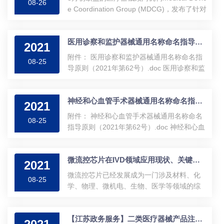
08-26
e Coordination Group (MDCG)，发布了针对
新冠试剂的临床试验指导文件（MDCG 2021
-21 Guidance on performance evaluation of
医用诊察和监护器械通用名称命名指导原则（2021年第62号）
SARS-CoV-2invitro diagnostic medical），
2021
这个指...
附件： 医用诊察和监护器械通用名称命名指
08-25
导原则（2021年第62号）.doc 医用诊察和监
护器械通用名称命名指导原则（2021年第62
号） 本指导原则依据《医疗器械通用名称命
神经和心血管手术器械通用名称命名指导原则（2021年第62号）
名规则》和《医...
2021
附件： 神经和心血管手术器械通用名称命名
08-25
指导原则（2021年第62号）.doc 神经和心血
管手术器械通用名称命名指导原则（2021年
第62号） 本指导原则依据《医疗器械通用名
微流控芯片在IVD领域应用现状、关键技术、未来发展趋势大盘点！
称命名规则》和...
2021
微流控芯片已经发展成为一门涉及材料、化
08-25
学、物理、微机电、生物、医学等领域的综
合性交叉学科，我从2003年研究生阶段在导
师田昭武院士的引领下有幸进入这个前沿领
【江苏政务服务】二类医疗器械产品注册资料补正预约流程
域，先后从事...