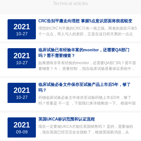
Technical articles
CRC告别平庸走向理想 掌握5点意识层面将彻底蜕变
2021
理想的CRC与平庸的CRC只有一墙之隔。两者的差距只有5
10-27
个一点点，而人与人的差距，正是在这日积月累的一点点
中，被永远拉开了。 有意思的是，这 5 个一点点都和意识
有关，也就是C
临床试验已有经验丰富的monitor，还需要QA部门
2021
吗？需不需要稽查？
10-27
如果拥有非常有经验的monitor，还需要QA部门吗？需不需
要稽查？ A ： 质量控制 ，指在临床试验质量保证系统中，
为确证临床试验所有相关活动是否符合质量要求而实施的技
术和活动。
临床试验必备文件保存至试验产品上市后5年，够了
2021
吗？
10-27
药物临床试验必备文件保存至试验药物上市后5年，够了
吗？答案是 不一定 ，下面我们来详细阐述一下。 根据中国
2020版GCP，第八十条：用于申请药品注册的临床试验，
必备文件应当至
英国UKCA标识范围和认证流程
2021
现在一定要做UKCA才能往英国销售吗？ 是的，需要做的
09-09
，现在英国已经完完全全脱欧了，根据英国新消息，从
2022年1月1日开始，对于本指南和UKCA认证涵盖的区