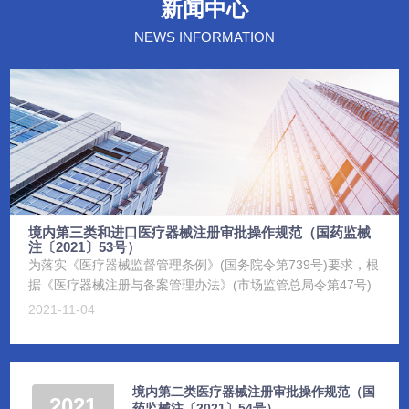
新闻中心
NEWS INFORMATION
境内第三类和进口医疗器械注册审批操作规范（国药监械
注〔2021〕53号）
为落实《医疗器械监督管理条例》(国务院令第739号)要求，根
据《医疗器械注册与备案管理办法》(市场监管总局令第47号)
《体外诊断试剂注册与备案管理办法》(市场监管总局令第48
2021-11-04
号)，...
境内第二类医疗器械注册审批操作规范（国
2021
药监械注〔2021〕54号）